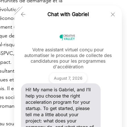
ortunités de démarrage et la
volutives et intersectorielles.
Chat with Gabriel
 économie et en communication
ment un doctorat, alliant ainsi
e de terrain. Giannis a suivi une
l-risque à l'Imperial College
Votre assistant virtuel conçu pour
é SSPVC, une méthodologie de
automatiser le processus de collecte des
Ask a question
candidatures pour les programmes
mpact.
Hi! My name is Gabriel, and I’ll help you
d'accélération
choose the right acceleration program
nsultant en commerce numérique,
for your startup. To get started, please
Gabriel
tell me a little about your project: what
August 7, 2026
es et institutions à travers
does your company do, and what stage
of development are you in?
is. Il est également un enseignant
Hi! My name is Gabriel, and I’ll
help you choose the right
sociales, ainsi qu'un écrivain
acceleration program for your
 romans ayant été nommé pour une
startup. To get started, please
tell me a little about your
project: what does your
au sourcing d'entreprises (venture