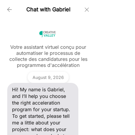
Chat with Gabriel
Accueil > Rendez Vous D Affaires De La Francophonie
2026 Un éVéNement International DéDié Aux Affaires
Votre assistant virtuel conçu pour
automatiser le processus de
Ask a question
collecte des candidatures pour les
Hi! My name is Gabriel, and I’ll
programmes d'accélération
Post
help you choose the right
acceleration program for your
Gabriel
startup. To get started, please
Tous les posts
August 9, 2026
tell me a little about your
project: what does your
maiia Nikitenko
Hi! My name is Gabriel,
Tous les posts
company do, and what stage
10 avr.
1 min de lecture
of development are you in?
and I’ll help you choose
🌍 Rendez-vous d’affaires
ANDAM Fashion Award
the right acceleration
de la Francophonie 2026 -
program for your startup.
Blockchain
To get started, please tell
Un événement
Creative Valley International
me a little about your
project: what does your
international dédié aux
Marketing Digital & Growth Hacking