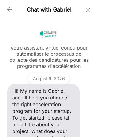
Chat with Gabriel
Accueil > We Law You 2026 Appel à Candidatures
Votre assistant virtuel conçu pour
automatiser le processus de
Ask a question
collecte des candidatures pour les
Post
Hi! My name is Gabriel, and I’ll
programmes d'accélération
help you choose the right
acceleration program for your
Tous les posts
Gabriel
startup. To get started, please
August 9, 2026
maiia Nikitenko
tell me a little about your
Tous les posts
project: what does your
20 avr.
1 min de lecture
Hi! My name is Gabriel,
company do, and what stage
🚀 We Law You 2026 -
ANDAM Fashion Award
of development are you in?
and I’ll help you choose
Appel à candidatures
the right acceleration
Blockchain
program for your startup.
Creative Valley International
To get started, please tell
me a little about your
Marketing Digital & Growth Hacking
project: what does your