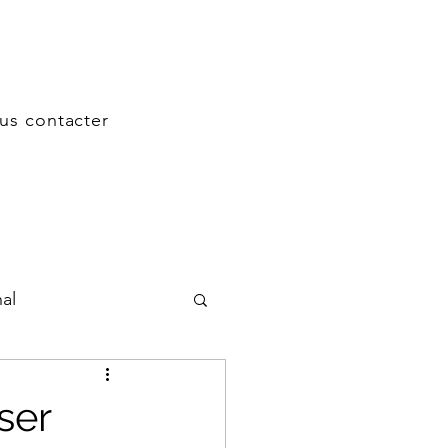
us contacter
nal
trepreneurs
ser