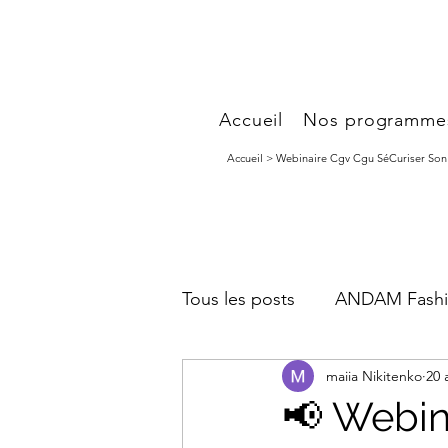
Accueil
Nos programme
Accueil > Webinaire Cgv Cgu SéCuriser Son 
Tous les posts
ANDAM Fashi
maiia Nikitenko
20 
Marketing Digital & Growth
📢 Webin