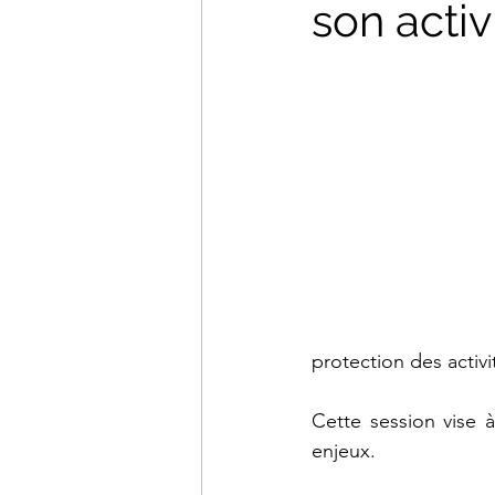
son activ
Smart Cities
Start-up
protection des activi
Cette session vise 
enjeux.