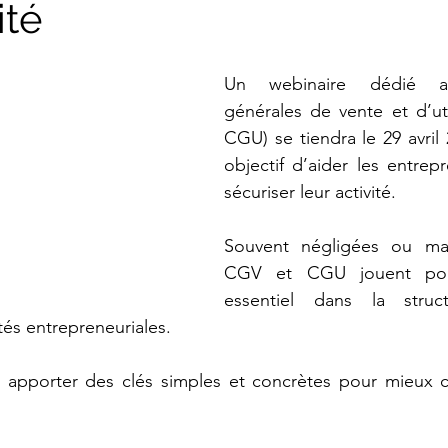
ité
Télétravail & Méthode de travail
Women in Tech
Un webinaire dédié au
générales de vente et d’uti
CGU) se tiendra le 29 avril 
objectif d’aider les entrep
sécuriser leur activité.
Souvent négligées ou mal
CGV et CGU jouent pour
essentiel dans la struct
tés entrepreneuriales.
à apporter des clés simples et concrètes pour mieux 