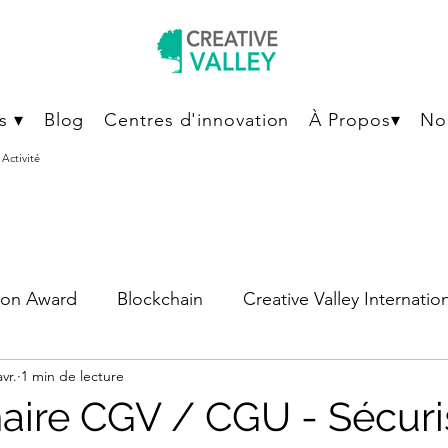
s ▾
Blog
Centres d'innovation
À Propos▾
No
Activité
on Award
Blockchain
Creative Valley Internatio
avr.
1 min de lecture
 Hacking
Mode
Partner's Talk
Portrait d'en
aire CGV / CGU - Sécuri