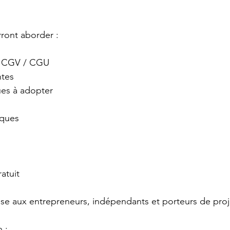
rront aborder :
ux CGV / CGU
ntes
ues à adopter
iques
ratuit
se aux entrepreneurs, indépendants et porteurs de proj
 :