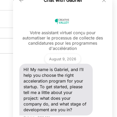
Chat with Gabriel
Votre assistant virtuel conçu pour
automatiser le processus de collecte des
Ask a question
candidatures pour les programmes
Hi! My name is Gabriel, and I’ll help you
d'accélération
choose the right acceleration program
Voir tout
for your startup. To get started, please
Gabriel
tell me a little about your project: what
August 9, 2026
does your company do, and what stage
of development are you in?
Hi! My name is Gabriel, and I’ll
help you choose the right
acceleration program for your
startup. To get started, please
tell me a little about your
project: what does your
company do, and what stage of
development are you in?