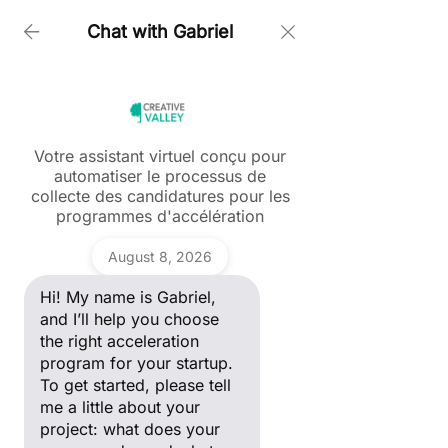
notre digital mindset à des équipes qui 
Chat with Gabriel
ont besoin de débroussailler un sujet 
(acquisition via les réseaux sociaux, 
internationalisation…), nous les aidons 
en quelques sessions rapides à y voir 
plus clair, à mieux poser leur stratégie, 
leurs KPI, le focus des équipes. Nous 
Votre assistant virtuel conçu pour
automatiser le processus de
leur donnons les clés adaptées à la 
Ask a question
collecte des candidatures pour les
Hi! My name is Gabriel, and I’ll
réalité de chaque équipe pour avancer 
programmes d'accélération
help you choose the right
plus vite, plus efficacement dans la 
acceleration program for your
Gabriel
croissance digitale de leur business.
startup. To get started, please
August 8, 2026
tell me a little about your
project: what does your
Hi! My name is Gabriel,
company do, and what stage
of development are you in?
and I’ll help you choose
the right acceleration
program for your startup.
To get started, please tell
me a little about your
project: what does your