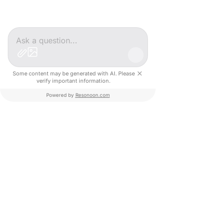
Some content may be generated with AI. Please
verify important information.
Powered by
Resonoon.com
© 2026 Créative Cluster
Mentions légales
🚀 WILLA START
🌍 Prix des entreprises à