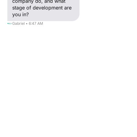
company do, and what
stage of development are
you in?
Gabriel • 6:47 AM
2/ Votre mission c’est du conseil ? Du 
coaching ?
Notre rôle est d’encourager les 
porteurs de projet et les équipes 
digitales à donner le meilleur d’elles-
mêmes. Les aider à s’organiser, à 
mieux définir leurs priorités, leurs 
actions, leurs objectifs, leur montrer les 
raccourcis qui leurs permettront d’aller 
plus vite plus loin. C’est un rôle entre le 
coaching et le consulting classiques, 