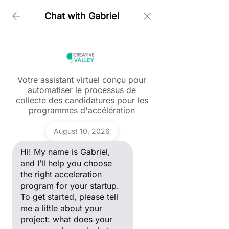
Chat with Gabriel
Accueil > Retour Sur L Event Adn Le Premier DéDié Aux
Acteur De La Mode De Notre éCosystèMe
Votre assistant virtuel conçu pour
automatiser le processus de
Ask a question
collecte des candidatures pour les
Hi! My name is Gabriel, and I’ll
programmes d'accélération
Post
help you choose the right
acceleration program for your
Gabriel
startup. To get started, please
Tous les posts
August 10, 2026
tell me a little about your
project: what does your
Creative Valley
Hi! My name is Gabriel,
Tous les posts
company do, and what stage
19 déc. 2022
2 min de lecture
of development are you in?
and I’ll help you choose
RETOUR SUR L'EVENT
ANDAM Fashion Award
the right acceleration
ADN, LE PREMIER DÉDIÉ
program for your startup.
Blockchain
To get started, please tell
AUX ACTEUR DE LA
Creative Valley International
me a little about your
project: what does your
MODE DE NOTRE
Marketing Digital & Growth Hacking